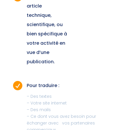
article
technique,
scientifique, ou
bien spécifique à
votre activité en
vue d’une
publication.

Pour traduire :
– Des textes
– Votre site internet
– Des mails
– Ce dont vous avez besoin pour
échanger avec vos partenaires
commerciaux